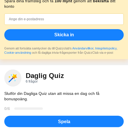
Spara dina framsteg och få
100 mynt
genom att
bekräfta
ditt
konto
Skicka in
Genom att fortsätta samtycker du till Quizzclub's
Användarvillkor
,
Integritetspolicy
,
Cookie-användning
och få dagliga trivia-frågesporter från QuizzClub via e-post
Daglig Quiz
6 frågor
Slutför din Dagliga Quiz utan att missa en dag och få
bonuspoäng.
0/6
Spela