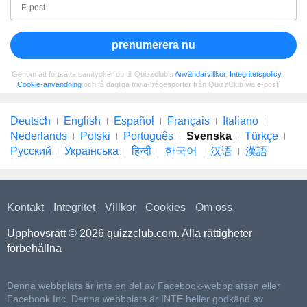
prenumerera nu
Genom att fortsätta samtycker du till Quizzclub's
Användarvillkor
,
Integritetspolicy
,
Cookie-användning
och få dagliga trivia-frågesporter från QuizzClub via e-post
Deutsch
English
Español
Français
Italiano
Nederlands
Polski
Português
Svenska
Türkçe
Русский
Українська
हिन्दी
한국어
汉语
漢語
Kontakt
Integritet
Villkor
Cookies
Om oss
Upphovsrätt © 2026 quizzclub.com. Alla rättigheter
förbehållna
Denna webbplats är inte en del av Facebook-webbplatsen eller
Facebook Inc. Denna webbplats är INTE heller godkänd av