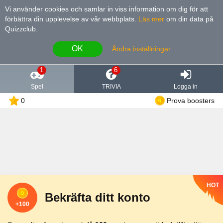
Vi använder cookies och samlar in viss information om dig för att
förbättra din upplevelse av vår webbplats
.
Läs mer
om din data på
Quizzclub.
OK
Ändra inställningar
1
6
Spel
TRIVIA
Logga in
0
Prova boosters
HOT
Bekräfta ditt konto
+100